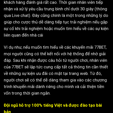
khách hàng đánh giá rất cao. Thời gian nhân viên tiếp
nhận và xử lý yêu cầu trung bình chỉ dưới 30 giây (thông
qua Live chat). Đây cũng chính là một trong những lý do
giúp cho cược thủ dễ dàng tiếp tục trải nghiệm nếu gặp
sự cố khi trải nghiệm hoặc muốn tìm hiểu về các sự kiện
liên quan đến nhà cái
Ví dụ như, nếu muốn tìm hiểu về các khuyến mãi 77BET,
mọi người cũng có thể kết nối với hệ thống để nhờ giải
đáp. Sau khi nhận được câu hỏi từ người chơi, nhân viên
của 77BET sẽ lập tức cung cấp tất cả thông tin cần thiết
về những sự kiện ưu đãi có mặt tại trang web. Từ đó,
người chơi sẽ có thể dễ dàng tham gia vào các chương
trình khuyến mãi dành riêng cho mình và cải thiện tiền
vốn trong thời gian ngắn.
Đội ngũ hỗ trợ 100% tiếng Việt và được đào tạo bài
bản