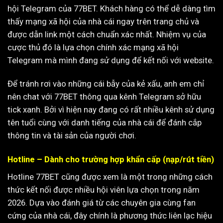
hội Telegram của 77BET. Khách hàng có thể dễ dàng tìm
thấy mạng xã hội của nhà cái ngay trên trang chủ và
được dẫn link một cách chuẩn xác nhất. Nhiệm vụ của
cược thủ đó là lựa chọn chính xác mạng xã hội
Telegram mà mình đang sử dụng để kết nối với website.
Để tránh rơi vào những cái bẫy của kẻ xấu, anh em chỉ
nên chat với 77BET thông qua kênh Telegram sở hữu
tick xanh. Bởi vì hiện nay đang có rất nhiều kênh sử dụng
tên tuổi cùng với danh tiếng của nhà cái để đánh cắp
thông tin và tài sản của người chơi.
Hotline – Dành cho trường hợp khẩn cấp (nạp/rút tiền)
Hotline 77BET cũng được xem là một trong những cách
thức kết nối được nhiều hội viên lựa chọn trong năm
2026. Dựa vào đánh giá từ các chuyên gia cùng fan
cứng của nhà cái, đây chính là phương thức liên lạc hiệu