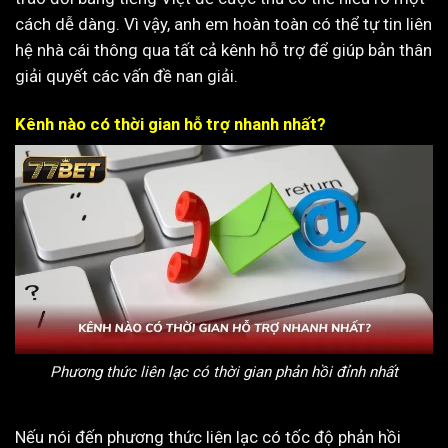
cách dễ dàng. Vì vậy, anh em hoàn toàn có thể tự tin liên
hệ nhà cái thông qua tất cả kênh hỗ trợ để giúp bản thân
giải quyết các vấn đề nan giải.
Kênh nào có thời gian hỗ trợ nhanh nhất?
Phương thức liên lạc có thời gian phản hồi đỉnh nhất
Nếu nói đến phương thức liên lạc có tốc độ phản hồi