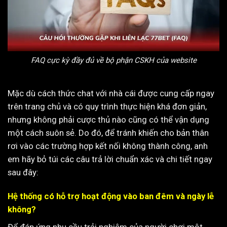
FAQ cực kỳ đầy đủ về bộ phận CSKH của website
Mặc dù cách thức chat với nhà cái được cung cấp ngay
trên trang chủ và có quy trình thực hiện khá đơn giản,
nhưng không phải cược thủ nào cũng có thể vận dụng
một cách suôn sẻ. Do đó, để tránh khiến cho bản thân
rơi vào các trường hợp kết nối không thành công, anh
em hãy bỏ túi các câu trả lời chuẩn xác và chi tiết ngay
sau đây:
Hệ thống có hỗ trợ hoạt động vào ban đêm và ngày lễ
không?
Để đáp ứng nhu cầu trải nghiệm của người chơi một