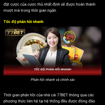
đặt cược của cược thủ nhất định sẽ được hoàn thành
mượt mà trong thời gian ngắn.
Tốc độ phản hồi nhanh
Phản hồi nhanh và chính xác
Thời gian phản hồi của nhà cái 77BET thông qua các
phương thức liên hệ tại hệ thống đều được đông đảo