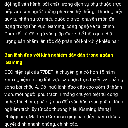
đội ngũ vận hành, bởi chất lượng dịch vụ phụ thuộc trực
tiếp vào con người đứng phía sau hệ thống. Thương hiệu
quy tụ nhân sự từ nhiều quốc gia với chuyên môn đa
dạng trong lĩnh vực iGaming, công nghệ và tài chính.
Cam kết từ đội ngũ sáng lập được thể hiện qua chất
lượng sản phẩm lẫn tốc độ phản hồi khi xử lý khiếu nại:
Ban lãnh đạo với kinh nghiệm dày dặn trong ngành
iGaming
CEO hiện tại của 77BET là chuyên gia có hơn 15 năm
kinh nghiệm trong lĩnh vực cá cược trực tuyến và quản lý
sòng bài châu Á. Đội ngũ lãnh đạo cấp cao gồm 8 thành
viên, mỗi người phụ trách 1 mảng chuyên biệt từ công
nghệ, tài chính, pháp lý cho đến vận hành sản phẩm. Kinh
nghiệm tích lũy từ các thương hiệu iGaming lớn tại
Philippines, Malta và Curacao giúp ban điều hành đưa ra
quyết định nhanh chóng, chính xác.