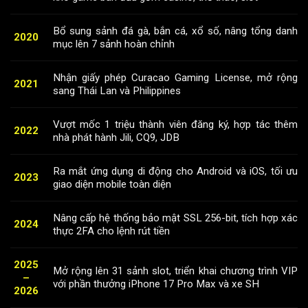
Bổ sung sảnh đá gà, bắn cá, xổ số, nâng tổng danh
2020
mục lên 7 sảnh hoàn chỉnh
Nhận giấy phép Curacao Gaming License, mở rộng
2021
sang Thái Lan và Philippines
Vượt mốc 1 triệu thành viên đăng ký, hợp tác thêm
2022
nhà phát hành Jili, CQ9, JDB
Ra mắt ứng dụng di động cho Android và iOS, tối ưu
2023
giao diện mobile toàn diện
Nâng cấp hệ thống bảo mật SSL 256-bit, tích hợp xác
2024
thực 2FA cho lệnh rút tiền
2025
Mở rộng lên 31 sảnh slot, triển khai chương trình VIP
–
với phần thưởng iPhone 17 Pro Max và xe SH
2026