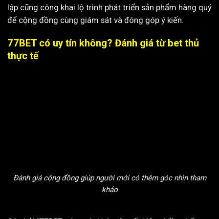
lập cũng công khai lộ trình phát triển sản phẩm hàng quý
để cộng đồng cùng giám sát và đóng góp ý kiến.
77BET có uy tín không? Đánh giá từ bet thủ
thực tế
Đánh giá cộng đồng giúp người mới có thêm góc nhìn tham
khảo