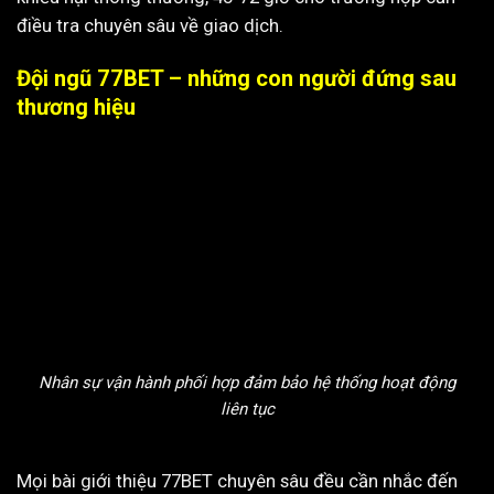
điều tra chuyên sâu về giao dịch.
Đội ngũ 77BET – những con người đứng sau
thương hiệu
Nhân sự vận hành phối hợp đảm bảo hệ thống hoạt động
liên tục
Mọi bài giới thiệu 77BET chuyên sâu đều cần nhắc đến