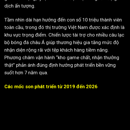
dịch ấn tượng.
Tầm nhìn dài hạn hướng đến con số 10 triệu thành viên
toàn cầu, trong đó thị trường Việt Nam được xác định là
khu vực trọng điểm. Chiến lược tài trợ cho nhiều câu lạc
bộ bóng đá châu Á giúp thương hiệu gia tăng mức độ
nhận diện rộng rãi với tệp khách hàng tiềm năng.
Phương châm vận hành “kho game chất, nhận thưởng
thật” phản ánh đúng định hướng phát triển bền vững
suốt hơn 7 năm qua.
Các mốc son phát triển từ 2019 đến 2026