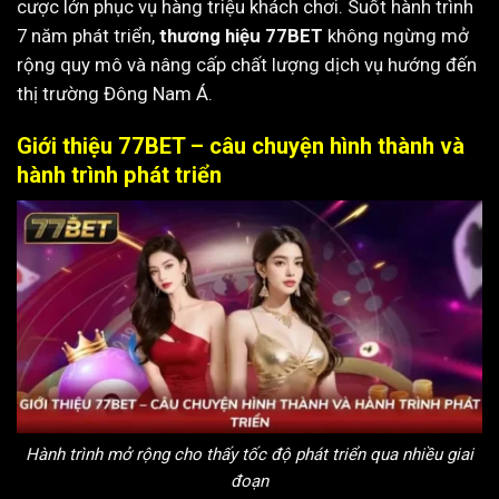
cược lớn phục vụ hàng triệu khách chơi. Suốt hành trình
7 năm phát triển,
thương hiệu 77BET
không ngừng mở
rộng quy mô và nâng cấp chất lượng dịch vụ hướng đến
thị trường Đông Nam Á.
Giới thiệu 77BET – câu chuyện hình thành và
hành trình phát triển
Hành trình mở rộng cho thấy tốc độ phát triển qua nhiều giai
đoạn