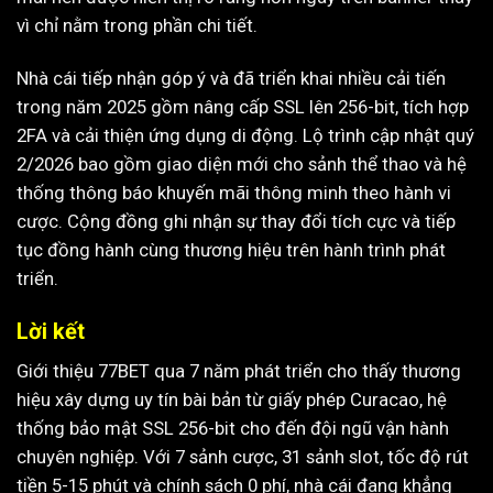
vì chỉ nằm trong phần chi tiết.
Nhà cái tiếp nhận góp ý và đã triển khai nhiều cải tiến
trong năm 2025 gồm nâng cấp SSL lên 256-bit, tích hợp
2FA và cải thiện ứng dụng di động. Lộ trình cập nhật quý
2/2026 bao gồm giao diện mới cho sảnh thể thao và hệ
thống thông báo khuyến mãi thông minh theo hành vi
cược. Cộng đồng ghi nhận sự thay đổi tích cực và tiếp
tục đồng hành cùng thương hiệu trên hành trình phát
triển.
Lời kết
Giới thiệu 77BET qua 7 năm phát triển cho thấy thương
hiệu xây dựng uy tín bài bản từ giấy phép Curacao, hệ
thống bảo mật SSL 256-bit cho đến đội ngũ vận hành
chuyên nghiệp. Với 7 sảnh cược, 31 sảnh slot, tốc độ rút
tiền 5-15 phút và chính sách 0 phí, nhà cái đang khẳng