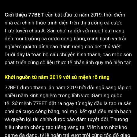
Giới thiệu 77BET
cần bắt đầu từ năm 2019, thời điểm
nhà cái chính thức trình diện trên thị trường cá cược
trực tuyến châu Á. Sân chơi ra đời với mục tiêu mang
đến môi trường cá cược công bằng, minh bạch và trải
nghiệm giải trí đỉnh cao dành riêng cho bet thủ Việt.
Dưới đây là toàn bộ câu chuyện hình thành, các mốc son
phát triển cùng số liệu thực tế phản ánh quy mô hiện tại:
Khởi nguồn từ năm 2019 với sứ mệnh rõ ràng
77BET được thành lập năm 2019 bởi đội ngũ sáng lập có
nhiều năm kinh nghiệm trong lĩnh vực iGaming quốc
tế. Sứ mệnh 77BET đặt ra ngay từ ngày đầu là tạo ra sân
chơi cá cược công bằng, nơi mọi kết quả đều minh bạch
và quyền lợi tài chính được bảo đảm tuyệt đối. Thương
hiệu nhanh chóng tạo tiếng vang tại Việt Nam nhờ kho
game đa dạng, tỷ lệ hoàn trả vượt trội cùng tốc độ giao