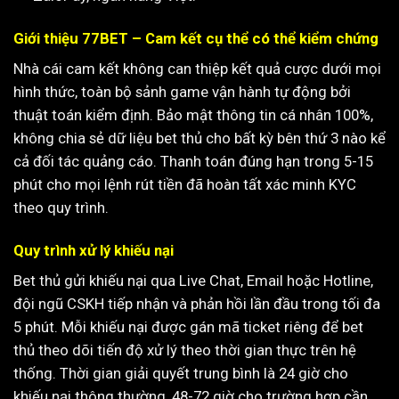
Giới thiệu 77BET – Cam kết cụ thể có thể kiểm chứng
Nhà cái cam kết không can thiệp kết quả cược dưới mọi
hình thức, toàn bộ sảnh game vận hành tự động bởi
thuật toán kiểm định. Bảo mật thông tin cá nhân 100%,
không chia sẻ dữ liệu bet thủ cho bất kỳ bên thứ 3 nào kể
cả đối tác quảng cáo. Thanh toán đúng hạn trong 5-15
phút cho mọi lệnh rút tiền đã hoàn tất xác minh KYC
theo quy trình.
Quy trình xử lý khiếu nại
Bet thủ gửi khiếu nại qua Live Chat, Email hoặc Hotline,
đội ngũ CSKH tiếp nhận và phản hồi lần đầu trong tối đa
5 phút. Mỗi khiếu nại được gán mã ticket riêng để bet
thủ theo dõi tiến độ xử lý theo thời gian thực trên hệ
thống. Thời gian giải quyết trung bình là 24 giờ cho
khiếu nại thông thường, 48-72 giờ cho trường hợp cần